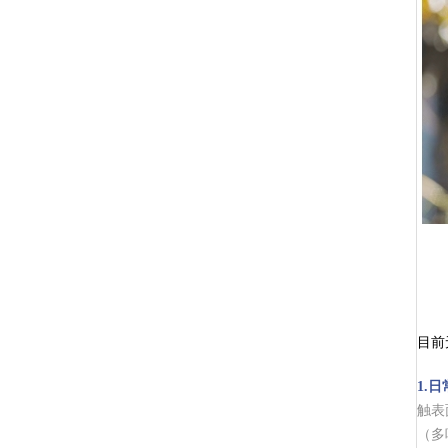
目前
1.
触表
（多