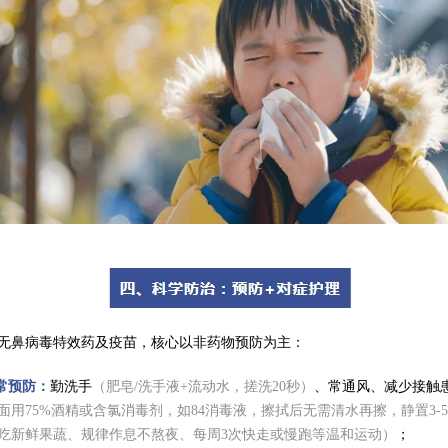
无鼻病毒特效药及疫苗，核心以非药物预防为主：
日常预防：
勤洗手
（肥皂/洗手液+流动水，搓洗20秒）
、常通风、减少接触
面用75%酒精或含氯消毒剂，如84消毒液，擦拭后无需清水再擦，静置3-5
吃新鲜果蔬、规律作息不熬夜、每周3次快走或慢跑等温和运动）
；