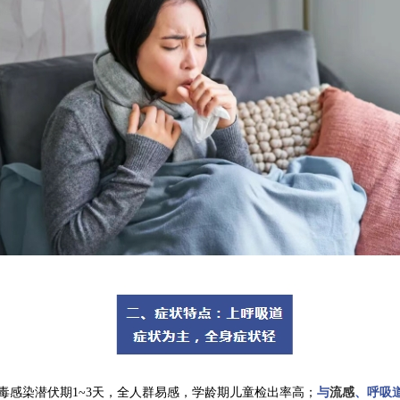
毒感染潜伏期1~3天，全人群易感，学龄期儿童检出率高；
与
流感
、呼吸