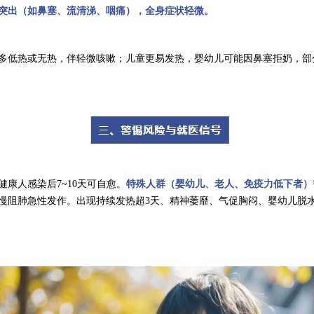
突出
（如鼻塞、流清涕、咽痛）
，全身症状轻微。
多低热或无热，伴轻微咳嗽；儿童更易发热，婴幼儿可能因鼻塞拒奶，部
健康人感染后7~10天可自愈。
特殊人群
（婴幼儿、老人、免疫力低下者）
慢阻肺急性发作。出现持续发热超3天、精神萎靡、气促胸闷、婴幼儿脱