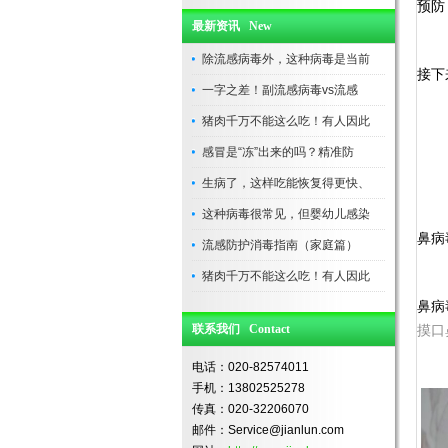
预防
最新资讯 New
除流感病毒外，这种病毒是当前
接下
一字之差！副流感病毒vs流感
猪肉千万不能这么吃！有人因此
感冒是“冻”出来的吗？精准防
生病了，这样吃能恢复得更快、
这种病毒很常见，但婴幼儿感染
鼻病
流感防护消毒指南（家庭篇）
猪肉千万不能这么吃！有人因此
鼻病
联系我们 Contact
摸口
电话：020-82574011
手机：13802525278
传真：020-32206070
邮件：Service@jianlun.com