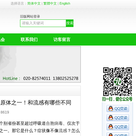
选择语言：
简体中文
|
繁體中文
|
English
旧版网站登录
机会
联系我们
访客留言
病原体之一！和流感有哪些不同
：
8619
个别省份甚至超过呼吸道
合胞病毒
、仅次于
之一。那它是什么？症状像不像
流感
？怎么