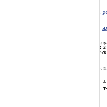
2.
3.
冬季
好基
高发
文章
上
下