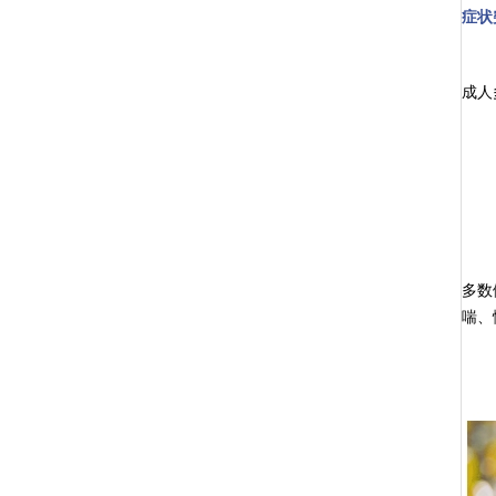
症状
成人
多数
喘、