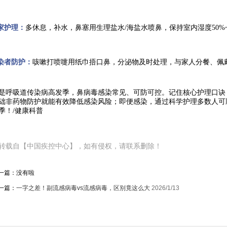
居家护理：
多休息，补水，鼻塞用生理盐水/海盐水喷鼻，保持室内湿度50%
感染者防护：
咳嗽打喷嚏用纸巾捂口鼻，分泌物及时处理，与家人分餐、佩
是呼吸道传染病高发季，
鼻病毒感染常见、可防可控
。记住核心护理口诀
础非药物防护就能有效降低感染风险；即便感染，通过科学护理多数人可
季！/健康科普
转载自【中国疾控中心
】，如有侵权，请联系删除！
一篇：没有啦
一篇：
一字之差！副流感病毒vs流感病毒，区别竟这么大
2026/1/13